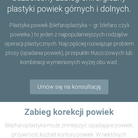
plastyki powiek górnych i dolnych.
Plastyka powiek (blefaroplastyka – gr. blefaro czyli
powieka ) to jeden z najpopularniejszych rodzajów
operacji plastycznych. Najczęściej rozwiązuje problem
ptozy (opadania powiek), przepuklin tłuszczowych lub
kombinacji wymienionych wyżej obu wad.
Umów się na konsultację
Zabieg korekcji powiek
Blepharoplastyka może zmniejszyć opadające powieki,
przywrócić kształt konturu powiek. W niektórych