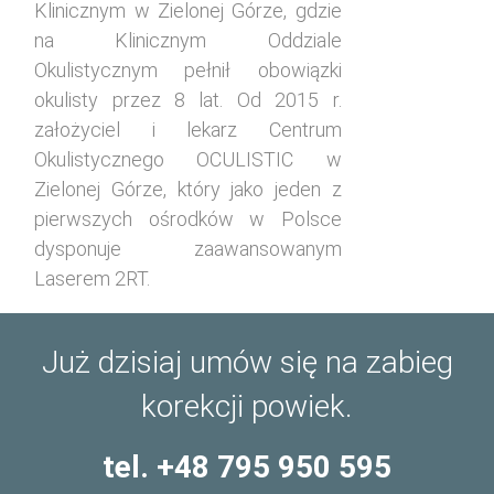
Klinicznym w Zielonej Górze, gdzie
na Klinicznym Oddziale
Okulistycznym pełnił obowiązki
okulisty przez 8 lat. Od 2015 r.
założyciel i lekarz Centrum
Okulistycznego OCULISTIC w
Zielonej Górze, który jako jeden z
pierwszych ośrodków w Polsce
dysponuje zaawansowanym
Laserem 2RT.
Już dzisiaj umów się na zabieg
korekcji powiek.
tel. +48 795 950 595